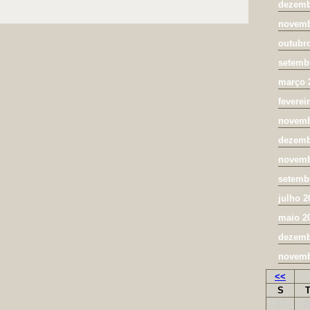
dezemb
novemb
outubr
setemb
março 
feverei
novemb
dezemb
novemb
setemb
julho 2
maio 2
dezemb
novemb
<<
S
27
2