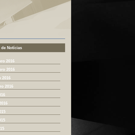
 de Notícias
ro 2016
ro 2016
o 2016
ro 2016
016
2016
015
015
015