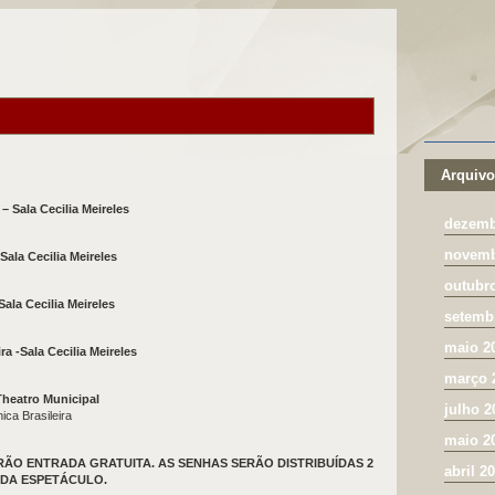
Arquivo
 Sala Cecilia Meireles
dezemb
novemb
ala Cecilia Meireles
outubr
la Cecilia Meireles
setemb
maio 2
 -Sala Cecilia Meireles
março 
heatro Municipal
julho 2
ica Brasileira
maio 2
ÃO ENTRADA GRATUITA. AS SENHAS SERÃO DISTRIBUÍDAS 2
abril 2
ADA ESPETÁCULO.