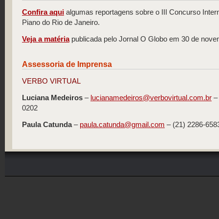
Confira aqui
algumas reportagens sobre o III Concurso Inte
Piano do Rio de Janeiro.
Veja a matéria
publicada pelo Jornal O Globo em 30 de nove
Assessoria de Imprensa
VERBO VIRTUAL
Luciana Medeiros
–
lucianamedeiros@verbovirtual.com.br
– 
0202
Paula Catunda
–
paula.catunda@gmail.com
– (21) 2286-658