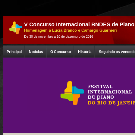
V Concurso Internacional BNDES de Piano
Homenagem a Lucia Branco e Camargo Guarnieri
De 30 de novembro a 10 de dezembro de 2016
Principal
Notícias
O Concurso
História
Seguindo os venced