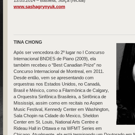
13.05.2014 – Basiléia, Suíça (recital)
www.sashagrynyuk.com
TINA CHONG
Após ser vencedora do 2º lugar no I Concurso
Internacional BNDES de Piano (2009), ela
também recebeu o “Best Canadian Prize” no
Concurso Internacional de Montreal, em 2011.
Desde então, vem se apresentando com
orquestras nos Estados Unidos, no Canadá,
Brasil e México, como a Filarmônica de Calgary,
a Orquestra Sinfônica Brasileira, a Sinfônica de
Mississipi, assim como em recitais no Aspen
Music Festival, Kennedy Center em Washington,
Sala Chopin na Cidade do Mexico, Sheldon
Center em St. Louis, National Arts Centre e
Rideau Hall in Ottawa e na WFMT Series em
Chicago. Atualmente, ela está terminando um Doutorado em 