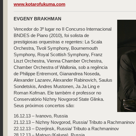
www.kotarofukuma.com
EVGENY BRAKHMAN
Vencedor do 3º lugar no II Concurso Internacional
BNDES de Piano (2010), foi solista de
prestigiosas orquestras e regentes: La Scala
Orchestra, Tivoli Symphony, Bournemouth
Symphony, Royal Scottish Symphony, Franz
Liszt Orchestra, Vienna Chamber Orchestra,
Chamber Orchestra of Wallonia, sob a regência
de Philippe Entremont, Gianandrea Noseda,
Alexander Lazarev, Alexander Rabinovich, Saulus
Sondetskis, Andres Mustonen, Ja Ja Ling e
Roman Kofman. Ele também é professor no
Conservatório Nizhny Novgorod State Glinka.
Seus próximos concertos são:
16.12.13 – Ivanovo, Russia
21.12.13 – Nizhny Novgorod, Russia/ Tributo a Rachmaninov
22.12.13 – Dzerjinsk, Russia/ Tributo a Rachmaninov
28.12.13 – Matovo (Kaluga), Russia.