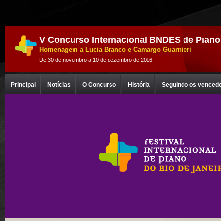
V Concurso Internacional BNDES de Piano
Homenagem a Lucia Branco e Camargo Guarnieri
De 30 de novembro a 10 de dezembro de 2016
Principal
Notícias
O Concurso
História
Seguindo os venced