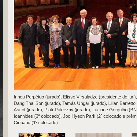
​Irineu Perpétuo (jurado), Elisso Virsaladze (presidente do juri)
Dang Thai Son (jurado), Tamás Ungár (jurado), Lilian Barretto (
Ascot (jurado), Piotr Paleczny (jurado), Luciane Gorgulho (
Ioannides (3º colocado), Joo Hyeon Park (2º colocado e prêmi
Ciobanu (1º colocado)