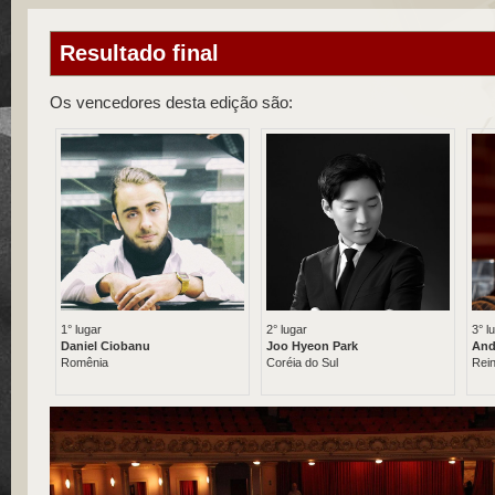
Resultado final
Os vencedores desta edição são:
1° lugar
2° lugar
3° l
Daniel Ciobanu
Joo Hyeon Park
And
Romênia
Coréia do Sul
Rei