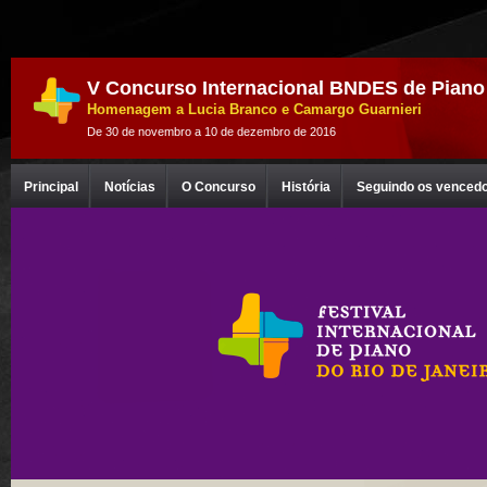
V Concurso Internacional BNDES de Piano
Homenagem a Lucia Branco e Camargo Guarnieri
De 30 de novembro a 10 de dezembro de 2016
Principal
Notícias
O Concurso
História
Seguindo os venced